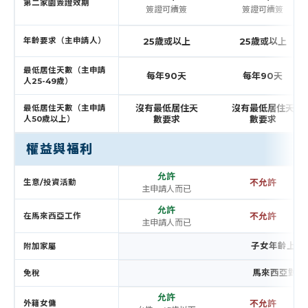
第二家園簽證效期
簽證可續簽
簽證可續簽
年齡要求（主申請人）
25歲或以上
25歲或以上
最低居住天數（主申請
每年90天
每年90天
人25-49歲）
沒有最低居住天
沒有最低居住天
最低居住天數（主申請
數要求
數要求
人50歲以上）
權益與福利
允許
不允許
生意/投資活動
主申請人而已
允許
不允許
在馬來西亞工作
主申請人而已
子女年齡上限
附加家屬
馬來西亞對外
免稅
允許
不允許
外籍女傭