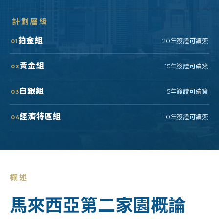
計劃層級
鉑金組
20年簽證可續簽
01
黃金組
15年簽證可續簽
02
白銀組
5年簽證可續簽
03
經濟特區組
10年簽證可續簽
04
概述
馬來西亞第二家園概論