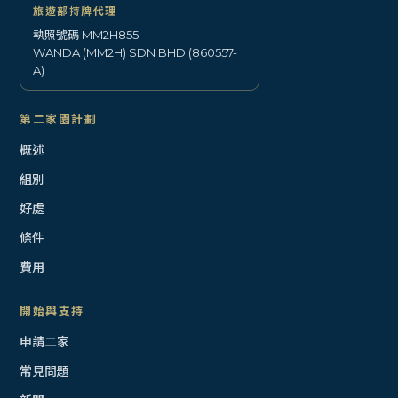
旅遊部持牌代理
執照號碼 MM2H855
WANDA (MM2H) SDN BHD (860557-
A)
第二家園計劃
概述
組別
好處
條件
費用
開始與支持
申請二家
常見問題