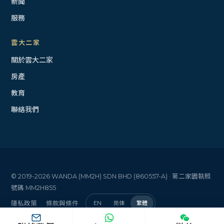
新聞
服務
雲大二家
關於雲大二家
房產
教育
聯絡我們
© 2019-2026 WANDA (MM2H) SDN BHD (860557-A) · 第二家園執照
號碼 MM2H855
隱私政策
條款與條件
EN
简体
繁體