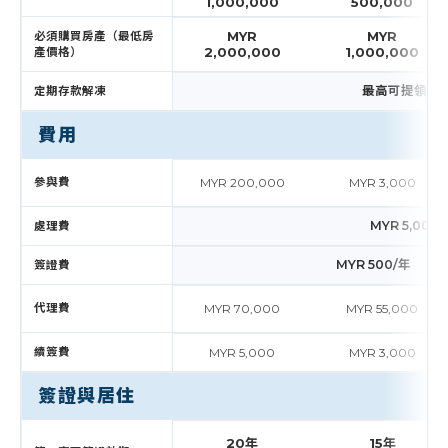
1,000,000
500,000
MYR
MYR
必須購買房產（最低房
2,000,000
1,000,000
產價格）
最高可提領5
定期存款解凍
費用
參與費
MYR 200,000
MYR 3,000
MYR 5,000
處理費
MYR 500/年
簽證費
代理費
MYR 70,000
MYR 55,000
續簽費
MYR 5,000
MYR 3,000
簽證與居住
20年
15年